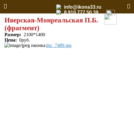
info@ikona33.ru
8 910 777 50 39
Иверская-Монреальская П.Б.
(фрагмент)
Размер:
2100*1400
Цена:
0руб.
dsc_7489.jpg