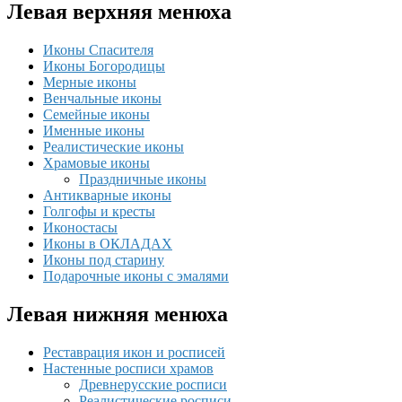
Левая верхняя менюха
Иконы Спасителя
Иконы Богородицы
Мерные иконы
Венчальные иконы
Семейные иконы
Именные иконы
Реалистические иконы
Храмовые иконы
Праздничные иконы
Антикварные иконы
Голгофы и кресты
Иконостасы
Иконы в ОКЛАДАХ
Иконы под старину
Подарочные иконы с эмалями
Левая нижняя менюха
Реставрация икон и росписей
Настенные росписи храмов
Древнерусские росписи
Реалистические росписи