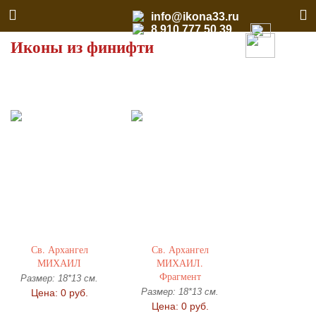
info@ikona33.ru
8 910 777 50 39
Иконы из финифти
Св. Архангел
Св. Архангел
МИХАИЛ
МИХАИЛ.
Фрагмент
Размер: 18*13 см.
Размер: 18*13 см.
Цена: 0 руб.
Цена: 0 руб.