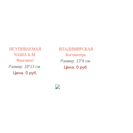
НЕУПИВАЕМАЯ
ВЛАДИМИРСКАЯ
ЧАША Б.М.
Богоматерь
Фрагмент
Размер: 13*9 см.
Размер: 18*13 см.
Цена: 0 руб.
Цена: 0 руб.