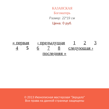
КАЗАНСКАЯ
Богоматерь
Размер: 22*19 см
Цена: 0 руб.
« первая
‹ предыдущая
1
2
3
4
5
6
7
8
следующая ›
последняя »
© 2013 Иконописная мастерская "Зерцало"
Все права на данной странице защищены