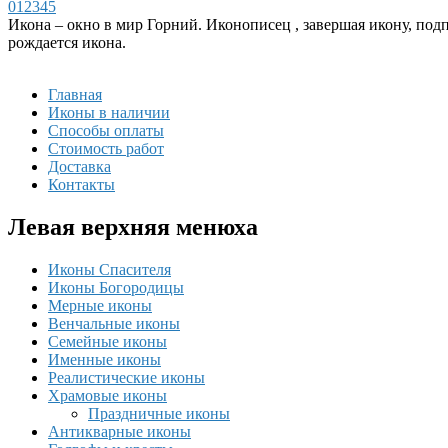
0
1
2
3
4
5
Икона – окно в мир Горний. Иконописец , завершая икону, под
рождается икона.
Главная
Иконы в наличии
Способы оплаты
Стоимость работ
Доставка
Контакты
Левая верхняя менюха
Иконы Спасителя
Иконы Богородицы
Мерные иконы
Венчальные иконы
Семейные иконы
Именные иконы
Реалистические иконы
Храмовые иконы
Праздничные иконы
Антикварные иконы