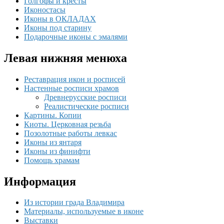
Голгофы и кресты
Иконостасы
Иконы в ОКЛАДАХ
Иконы под старину
Подарочные иконы с эмалями
Левая нижняя менюха
Реставрация икон и росписей
Настенные росписи храмов
Древнерусские росписи
Реалистические росписи
Картины. Копии
Киоты. Церковная резьба
Позолотные работы левкас
Иконы из янтаря
Иконы из финифти
Помощь храмам
Информация
Из истории града Владимира
Материалы, используемые в иконе
Выставки