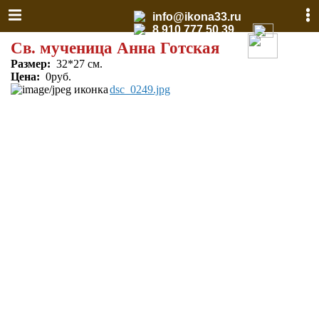
info@ikona33.ru
8 910 777 50 39
Св. мученица Анна Готская
Размер:
32*27 см.
Цена:
0руб.
dsc_0249.jpg