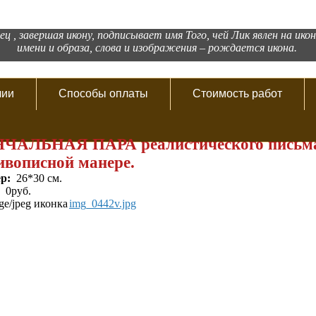
ец , завершая икону, подписывает имя Того, чей Лик явлен на ико
имени и образа, слова и изображения – рождается икона.
чии
Способы оплаты
Стоимость работ
ЧАЛЬНАЯ ПАРА реалистического письм
ивописной манере.
ер:
26*30 см.
:
0руб.
img_0442v.jpg