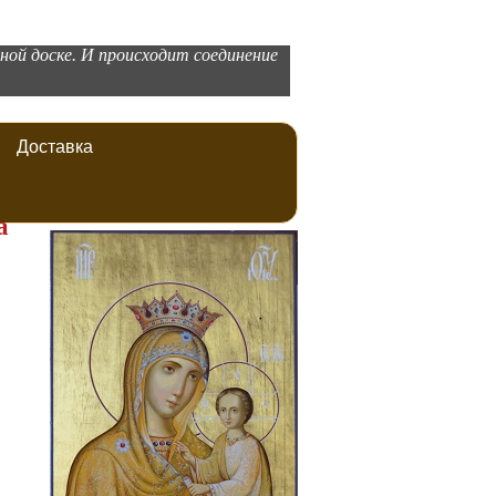
нной доске. И происходит соединение
Доставка
а