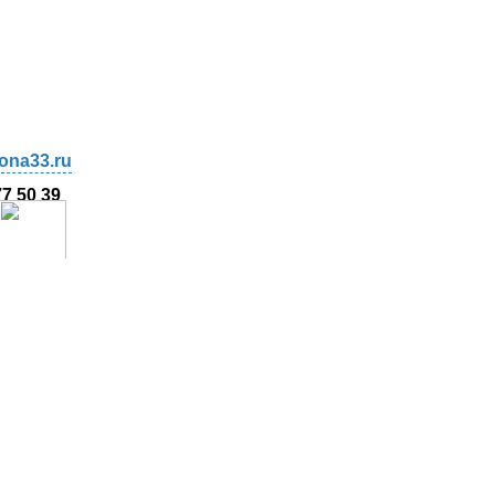
ona33.ru
77 50 39