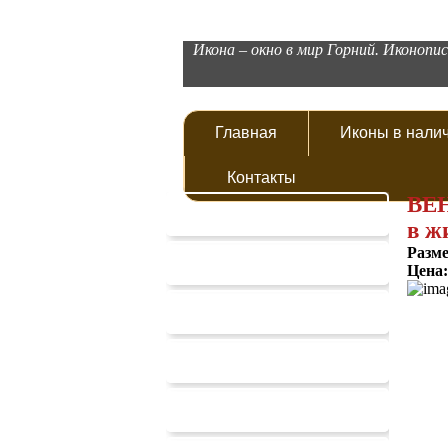
Икона – окно в мир Горний. Иконопис
Главная
Иконы в нали
Контакты
ВЕН
Иконы Спасителя
в ж
Разм
Иконы Богородицы
Цена
Мерные иконы
Венчальные иконы
Семейные иконы