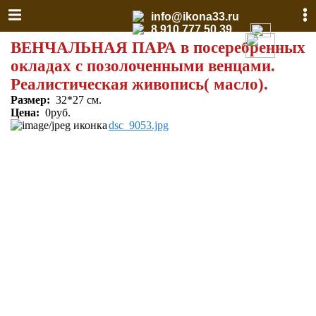
info@ikona33.ru
8 910 777 50 39
ВЕНЧАЛЬНАЯ ПАРА в посеребренных
окладах с позолоченными венцами.
Реалистическая живопись( масло).
Размер:
32*27 см.
Цена:
0руб.
dsc_9053.jpg