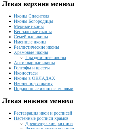
Левая верхняя менюха
Иконы Спасителя
Иконы Богородицы
Мерные иконы
Венчальные иконы
Семейные иконы
Именные иконы
Реалистические иконы
Храмовые иконы
Праздничные иконы
Антикварные иконы
Голгофы и кресты
Иконостасы
Иконы в ОКЛАДАХ
Иконы под старину
Подарочные иконы с эмалями
Левая нижняя менюха
Реставрация икон и росписей
Настенные росписи храмов
Древнерусские росписи
Реалистические росписи